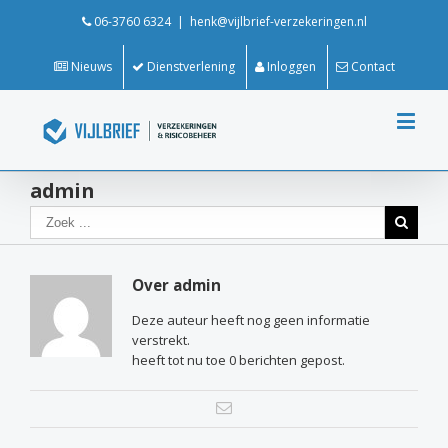
06-3760 6324
|
henk@vijlbrief-verzekeringen.nl
Nieuws
Dienstverlening
Inloggen
Contact
admin
Over
admin
Deze auteur heeft nog geen informatie
verstrekt.
heeft tot nu toe 0 berichten gepost.